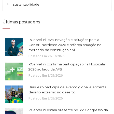
sustentabilidade
Últimas postagens
RCervellini leva inovação e soluções para a
ConstruNordeste 2026 e reforça atuação no
mercado da construção civil
Postado Em
22
/
07
/
2026
RCervellini confirma participação na Hospitalar
2026 ao lado da AFS
Postado Em
8
/
05
/
2026
Brasileiro participa de evento global e enfrenta
desafio extremo no deserto
Postado Em
8
/
05
/
2026
RCervellini estará presente no 35º Congresso da