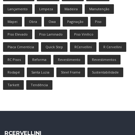
Lançamento
Limpeza
Madeira
Manutenção
Mapei
Obra
Owa
Paginação
Piso
Piso Elevado
Piso Laminado
Piso Vinílico
Placa Cimentícia
Quick Step
RCervellini
R Cervellini
RC Pisos
Reforma
Revestimento
Revestimentos
Rodapé
Santa Luzia
Steel Frame
Sustentabilidade
Tarkett
Tendência
RCERVELLINI