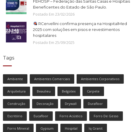
FEHOSP – Federação das Santas Casas e Hospitais
Beneficentes do Estado de São Paulo.
Postado Em
23
/
02
/
2026
RCervellini confirma presença na HospitalMed
2025 com soluções em pisos e revestimentos
hospitalares
Postado Em
25
/
09
/
2025
Tags
Ambiente
Ambientes Comerciais
Ambientes Corporativos
Arquitetura
Beaulieu
Belgotex
Carpete
Construção
Decoração
Drywall
Durafloor
Escritório
Eucafloor
Forro Acústico
Forro De Gesso
Forro Mineral
Gypsum
Hospital
Iq Granit