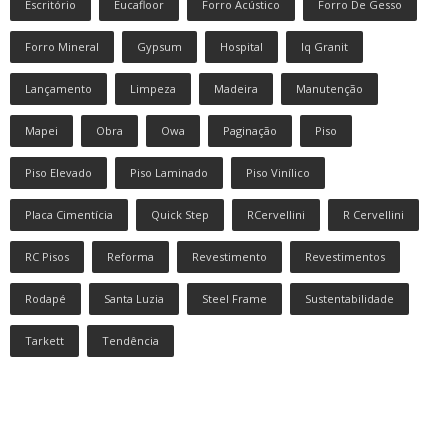
Escritório
Eucafloor
Forro Acústico
Forro De Gesso
Forro Mineral
Gypsum
Hospital
Iq Granit
Lançamento
Limpeza
Madeira
Manutenção
Mapei
Obra
Owa
Paginação
Piso
Piso Elevado
Piso Laminado
Piso Vinílico
Placa Cimentícia
Quick Step
RCervellini
R Cervellini
RC Pisos
Reforma
Revestimento
Revestimentos
Rodapé
Santa Luzia
Steel Frame
Sustentabilidade
Tarkett
Tendência