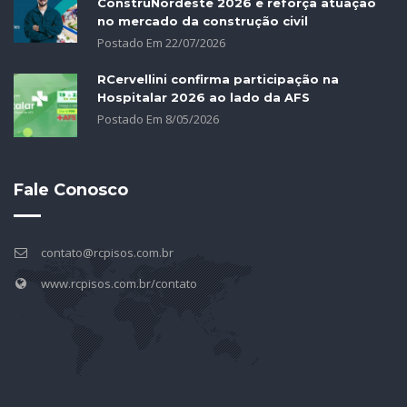
ConstruNordeste 2026 e reforça atuação
no mercado da construção civil
Postado Em
22
/
07
/
2026
RCervellini confirma participação na
Hospitalar 2026 ao lado da AFS
Postado Em
8
/
05
/
2026
Fale Conosco
contato@rcpisos.com.br
www.rcpisos.com.br/contato