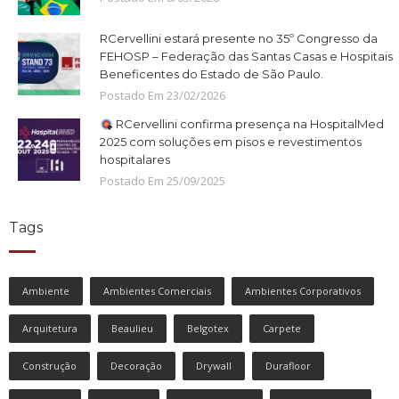
RCervellini estará presente no 35º Congresso da
FEHOSP – Federação das Santas Casas e Hospitais
Beneficentes do Estado de São Paulo.
Postado Em
23
/
02
/
2026
RCervellini confirma presença na HospitalMed
2025 com soluções em pisos e revestimentos
hospitalares
Postado Em
25
/
09
/
2025
Tags
Ambiente
Ambientes Comerciais
Ambientes Corporativos
Arquitetura
Beaulieu
Belgotex
Carpete
Construção
Decoração
Drywall
Durafloor