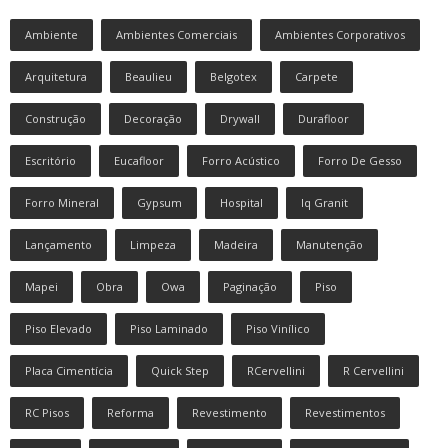
Ambiente
Ambientes Comerciais
Ambientes Corporativos
Arquitetura
Beaulieu
Belgotex
Carpete
Construção
Decoração
Drywall
Durafloor
Escritório
Eucafloor
Forro Acústico
Forro De Gesso
Forro Mineral
Gypsum
Hospital
Iq Granit
Lançamento
Limpeza
Madeira
Manutenção
Mapei
Obra
Owa
Paginação
Piso
Piso Elevado
Piso Laminado
Piso Vinílico
Placa Cimentícia
Quick Step
RCervellini
R Cervellini
RC Pisos
Reforma
Revestimento
Revestimentos