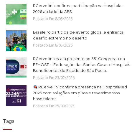
RCervellini confirma participação na Hospitalar
2026 ao lado da AFS
Postado Em
8
/
05
/
2026
Brasileiro participa de evento global e enfrenta
desafio extremo no deserto
Postado Em
8
/
05
/
2026
RCervellini estará presente no 35º Congresso da
FEHOSP – Federação das Santas Casas e Hospitais
Beneficentes do Estado de São Paulo.
Postado Em
23
/
02
/
2026
RCervellini confirma presença na HospitalMed
2025 com soluções em pisos e revestimentos
hospitalares
Postado Em
25
/
09
/
2025
Tags