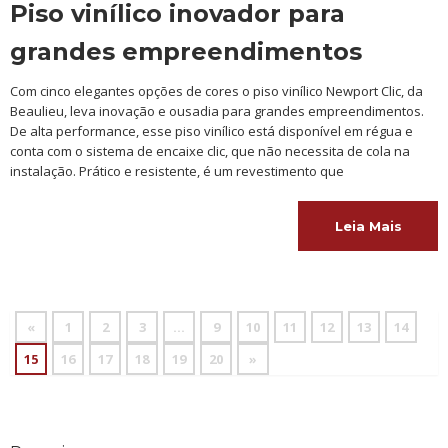
Piso vinílico inovador para
grandes empreendimentos
Com cinco elegantes opções de cores o piso vinílico Newport Clic, da
Beaulieu, leva inovação e ousadia para grandes empreendimentos.
De alta performance, esse piso vinílico está disponível em régua e
conta com o sistema de encaixe clic, que não necessita de cola na
instalação. Prático e resistente, é um revestimento que
Leia Mais
«
1
2
3
…
9
10
11
12
13
14
15
16
17
18
19
20
»