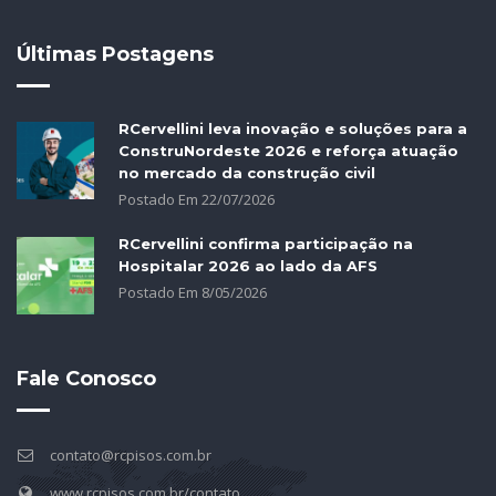
Últimas Postagens
RCervellini leva inovação e soluções para a
ConstruNordeste 2026 e reforça atuação
no mercado da construção civil
Postado Em
22
/
07
/
2026
RCervellini confirma participação na
Hospitalar 2026 ao lado da AFS
Postado Em
8
/
05
/
2026
Fale Conosco
contato@rcpisos.com.br
www.rcpisos.com.br/contato