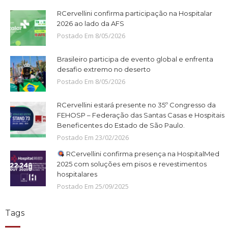
RCervellini confirma participação na Hospitalar
2026 ao lado da AFS
Postado Em
8
/
05
/
2026
Brasileiro participa de evento global e enfrenta
desafio extremo no deserto
Postado Em
8
/
05
/
2026
RCervellini estará presente no 35º Congresso da
FEHOSP – Federação das Santas Casas e Hospitais
Beneficentes do Estado de São Paulo.
Postado Em
23
/
02
/
2026
RCervellini confirma presença na HospitalMed
2025 com soluções em pisos e revestimentos
hospitalares
Postado Em
25
/
09
/
2025
Tags