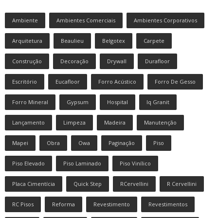
Ambiente
Ambientes Comerciais
Ambientes Corporativos
Arquitetura
Beaulieu
Belgotex
Carpete
Construção
Decoração
Drywall
Durafloor
Escritório
Eucafloor
Forro Acústico
Forro De Gesso
Forro Mineral
Gypsum
Hospital
Iq Granit
Lançamento
Limpeza
Madeira
Manutenção
Mapei
Obra
Owa
Paginação
Piso
Piso Elevado
Piso Laminado
Piso Vinílico
Placa Cimentícia
Quick Step
RCervellini
R Cervellini
RC Pisos
Reforma
Revestimento
Revestimentos