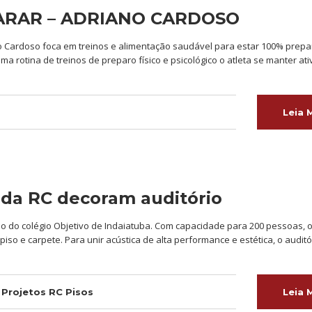
RAR – ADRIANO CARDOSO
o Cardoso foca em treinos e alimentação saudável para estar 100% prep
a rotina de treinos de preparo físico e psicológico o atleta se manter at
Leia 
 da RC decoram auditório
rio do colégio Objetivo de Indaiatuba. Com capacidade para 200 pessoas, 
so e carpete. Para unir acústica de alta performance e estética, o auditór
,
Projetos RC Pisos
Leia 