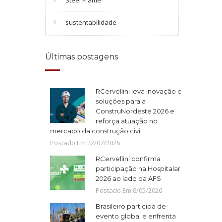
Steel Frame
sustentabilidade
Últimas postagens
RCervellini leva inovação e
soluções para a
ConstruNordeste 2026 e
reforça atuação no
mercado da construção civil
Postado Em
22
/
07
/
2026
RCervellini confirma
participação na Hospitalar
2026 ao lado da AFS
Postado Em
8
/
05
/
2026
Brasileiro participa de
evento global e enfrenta