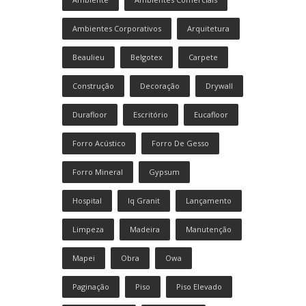
Ambientes Corporativos
Arquitetura
Beaulieu
Belgotex
Carpete
Construção
Decoração
Drywall
Durafloor
Escritório
Eucafloor
Forro Acústico
Forro De Gesso
Forro Mineral
Gypsum
Hospital
Iq Granit
Lançamento
Limpeza
Madeira
Manutenção
Mapei
Obra
Owa
Paginação
Piso
Piso Elevado