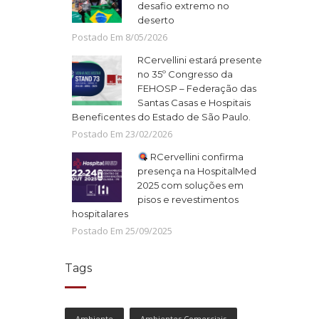
desafio extremo no
deserto
Postado Em
8
/
05
/
2026
RCervellini estará presente
no 35º Congresso da
FEHOSP – Federação das
Santas Casas e Hospitais
Beneficentes do Estado de São Paulo.
Postado Em
23
/
02
/
2026
RCervellini confirma
presença na HospitalMed
2025 com soluções em
pisos e revestimentos
hospitalares
Postado Em
25
/
09
/
2025
Tags
Ambiente
Ambientes Comerciais