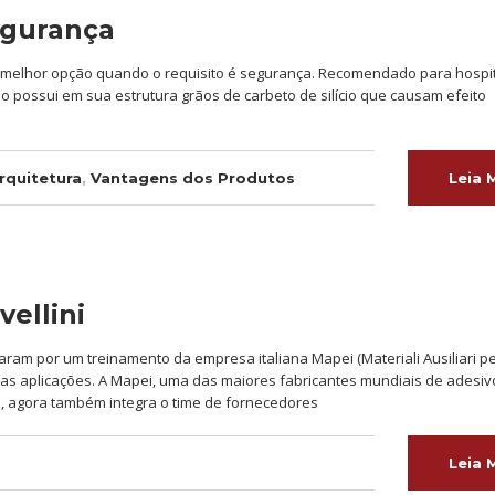
segurança
 é a melhor opção quando o requisito é segurança. Recomendado para hospit
piso possui em sua estrutura grãos de carbeto de silício que causam efeito
rquitetura
,
Vantagens dos Produtos
Leia 
ellini
aram por um treinamento da empresa italiana Mapei (Materiali Ausiliari p
 suas aplicações. A Mapei, uma das maiores fabricantes mundiais de adesiv
, agora também integra o time de fornecedores
Leia 