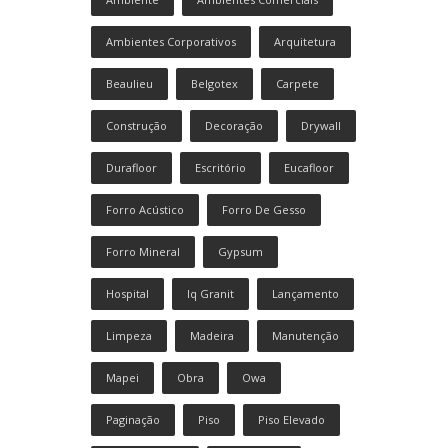
Ambientes Corporativos
Arquitetura
Beaulieu
Belgotex
Carpete
Construção
Decoração
Drywall
Durafloor
Escritório
Eucafloor
Forro Acústico
Forro De Gesso
Forro Mineral
Gypsum
Hospital
Iq Granit
Lançamento
Limpeza
Madeira
Manutenção
Mapei
Obra
Owa
Paginação
Piso
Piso Elevado