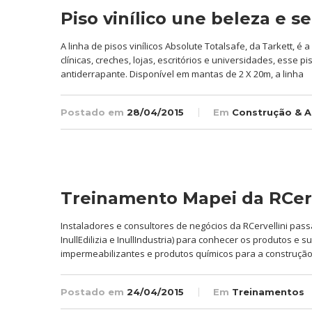
Piso vinílico une beleza e 
A linha de pisos vinílicos Absolute Totalsafe, da Tarkett,
clínicas, creches, lojas, escritórios e universidades, esse 
antiderrapante. Disponível em mantas de 2 X 20m, a linha
Postado em
28/04/2015
Em
Construção & A
Treinamento Mapei da RCerv
Instaladores e consultores de negócios da RCervellini pass
InullEdilizia e InullIndustria) para conhecer os produtos e
impermeabilizantes e produtos químicos para a construção
Postado em
24/04/2015
Em
Treinamentos