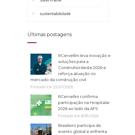
Steel Frame
sustentabilidade
Últimas postagens
RCervellini leva inovação e
soluções para a
ConstruNordeste 2026 e
reforça atuação no
mercado da construção civil
Postado Em
22
/
07
/
2026
RCervellini confirma
participação na Hospitalar
2026 ao lado da AFS
Postado Em
8
/
05
/
2026
Brasileiro participa de
evento global e enfrenta