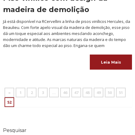
madeira de demolição
Já está disponível na RCervellini a linha de pisos vinílicos Hercules, da
Beaulieu. Com forte apelo visual da madeira de demolição, esse piso
dá um toque especial aos ambientes mesclando aconchego,
modernidade e atitude. As marcas naturais da madeira e do tempo
dão um charme todo especial ao piso. Engana-se quem
Leia Mais
«
1
2
3
…
46
47
48
49
50
51
52
Pesquisar