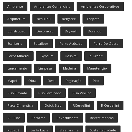
Ambiente
Ambientes Comerciais
Ambientes Corporativos
Arquitetura
Beaulieu
Belgotex
Carpete
Construção
Decoração
Drywall
Durafloor
Escritório
Eucafloor
Forro Acústico
Forro De Gesso
Forro Mineral
Gypsum
Hospital
Iq Granit
Lançamento
Limpeza
Madeira
Manutenção
Mapei
Obra
Owa
Paginação
Piso
Piso Elevado
Piso Laminado
Piso Vinílico
Placa Cimentícia
Quick Step
RCervellini
R Cervellini
RC Pisos
Reforma
Revestimento
Revestimentos
Rodapé
Santa Luzia
Steel Frame
Sustentabilidade