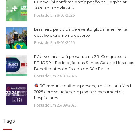
RCervellini confirma participação na Hospitalar
2026 ao lado da AFS
Postado Em
8
/
05
/
2026
Brasileiro participa de evento global e enfrenta
desafio extremo no deserto
Postado Em
8
/
05
/
2026
RCervellini estará presente no 35º Congresso da
FEHOSP – Federação das Santas Casas e Hospitais
Beneficentes do Estado de São Paulo.
Postado Em
23
/
02
/
2026
RCervellini confirma presença na HospitalMed
2025 com soluções em pisos e revestimentos
hospitalares
Postado Em
25
/
09
/
2025
Tags