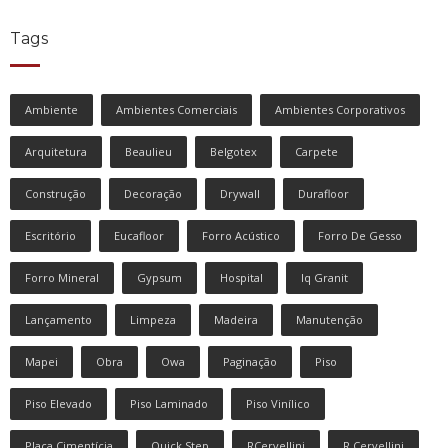
Tags
Ambiente
Ambientes Comerciais
Ambientes Corporativos
Arquitetura
Beaulieu
Belgotex
Carpete
Construção
Decoração
Drywall
Durafloor
Escritório
Eucafloor
Forro Acústico
Forro De Gesso
Forro Mineral
Gypsum
Hospital
Iq Granit
Lançamento
Limpeza
Madeira
Manutenção
Mapei
Obra
Owa
Paginação
Piso
Piso Elevado
Piso Laminado
Piso Vinílico
Placa Cimentícia
Quick Step
RCervellini
R Cervellini