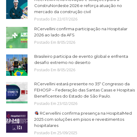
ConstruNordeste 2026 e reforça atuação no
mercado da construção civil
Postado Em
22
/
07
/
2026
RCervellini confirma participação na Hospitalar
2026 ao lado da AFS
Postado Em
8
/
05
/
2026
Brasileiro participa de evento global e enfrenta
desafio extremo no deserto
Postado Em
8
/
05
/
2026
RCervellini estará presente no 35º Congresso da
FEHOSP – Federação das Santas Casas e Hospitais
Beneficentes do Estado de São Paulo.
Postado Em
23
/
02
/
2026
RCervellini confirma presença na HospitalMed
2025 com soluções em pisos e revestimentos
hospitalares
Postado Em
25
/
09
/
2025