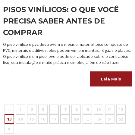
PISOS VINÍLICOS: O QUE VOCÊ
PRECISA SABER ANTES DE
COMPRAR
O piso vinílico e pvc descrevem o mesmo material: piso composto de
PVC, minerais e aditivos, eles podem vim em mantas, réguas e placas.
O piso vinílico é um piso leve e pode ser aplicado sobre o contrapiso
liso, sua instalação é muito prática e simples, além de não fazer
Leia Mais
«
1
2
3
…
7
8
9
10
11
12
13
14
15
16
17
18
19
…
50
51
52
»