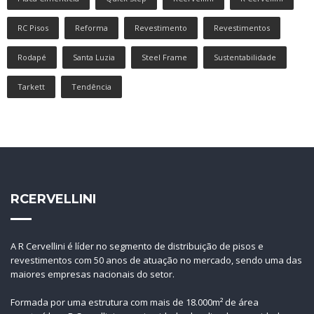
RC Pisos
Reforma
Revestimento
Revestimentos
Rodapé
Santa Luzia
Steel Frame
Sustentabilidade
Tarkett
Tendência
RCERVELLINI
A R Cervellini é líder no segmento de distribuição de pisos e
revestimentos com 50 anos de atuação no mercado, sendo uma das
maiores empresas nacionais do setor.
Formada por uma estrutura com mais de 18.000m² de área