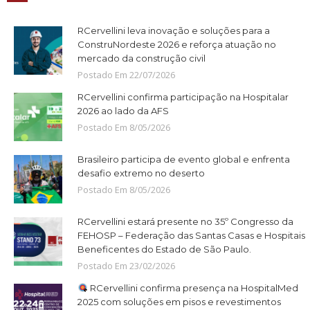
RCervellini leva inovação e soluções para a
ConstruNordeste 2026 e reforça atuação no
mercado da construção civil
Postado Em
22
/
07
/
2026
RCervellini confirma participação na Hospitalar
2026 ao lado da AFS
Postado Em
8
/
05
/
2026
Brasileiro participa de evento global e enfrenta
desafio extremo no deserto
Postado Em
8
/
05
/
2026
RCervellini estará presente no 35º Congresso da
FEHOSP – Federação das Santas Casas e Hospitais
Beneficentes do Estado de São Paulo.
Postado Em
23
/
02
/
2026
RCervellini confirma presença na HospitalMed
2025 com soluções em pisos e revestimentos