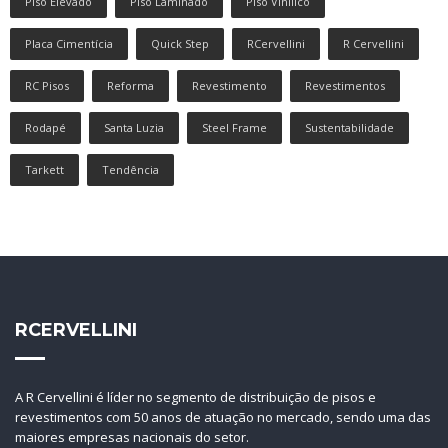
Piso Elevado
Piso Laminado
Piso Vinílico
Placa Cimentícia
Quick Step
RCervellini
R Cervellini
RC Pisos
Reforma
Revestimento
Revestimentos
Rodapé
Santa Luzia
Steel Frame
Sustentabilidade
Tarkett
Tendência
RCERVELLINI
A R Cervellini é líder no segmento de distribuição de pisos e
revestimentos com 50 anos de atuação no mercado, sendo uma das
maiores empresas nacionais do setor.