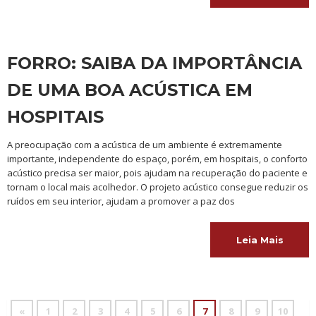
FORRO: SAIBA DA IMPORTÂNCIA
DE UMA BOA ACÚSTICA EM
HOSPITAIS
A preocupação com a acústica de um ambiente é extremamente
importante, independente do espaço, porém, em hospitais, o conforto
acústico precisa ser maior, pois ajudam na recuperação do paciente e
tornam o local mais acolhedor. O projeto acústico consegue reduzir os
ruídos em seu interior, ajudam a promover a paz dos
Leia Mais
«
1
2
3
4
5
6
7
8
9
10