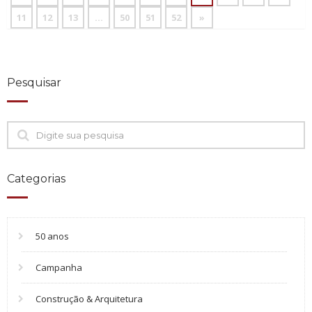
11
12
13
…
50
51
52
»
Pesquisar
Categorias
50 anos
Campanha
Construção & Arquitetura