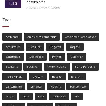
hospitalares
Postado Em
25
/
09
/
2025
Tags
Ambiente
Ambientes Comerciais
Ambientes Corporativos
Arquitetura
Beaulieu
Belgotex
Carpete
Construção
Decoração
Drywall
Durafloor
Escritório
Eucafloor
Forro Acústico
Forro De Gesso
Forro Mineral
Gypsum
Hospital
Iq Granit
Lançamento
Limpeza
Madeira
Manutenção
Mapei
Obra
Owa
Paginação
Piso